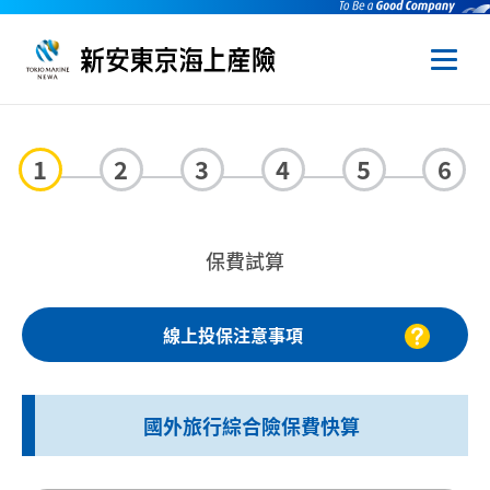
1
2
3
4
5
6
保費試算
線上投保注意事項
國外旅行綜合險保費快算