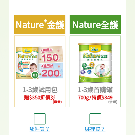
⁺
Nature
金護
Nature全護
1-3歲試用包
1-3歲首購罐
贈$350折價券
700g/特價$349
(限量)
(含運)
哪裡買？
哪裡買？