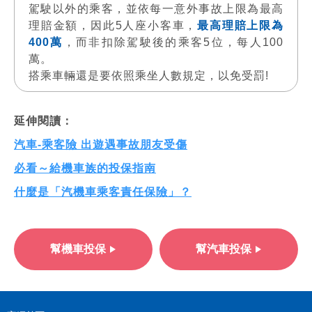
駕駛以外的乘客，並依每一意外事故上限為最高
理賠金額，因此5人座小客車，
最高理賠上限為
400萬
，而非扣除駕駛後的乘客5位，每人100
萬。
搭乘車輛還是要依照乘坐人數規定，以免受罰!
延伸閱讀：
汽車-乘客險 出遊遇事故朋友受傷
必看～給機車族的投保指南
什麼是「汽機車乘客責任保險」？
幫機車投保
幫汽車投保