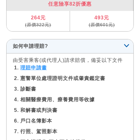
任意險享82折優惠
264元
493元
(原價322元)
(原價601元)
如何申請理賠?
由受害乘客(或代理人)請求賠償，備妥以下文件
理賠申請書
憲警單位處理證明文件或肇責鑑定書
診斷書
相關醫療費用、療養費用等收據
和解書或判決書
戶口名簿影本
行照、駕照影本