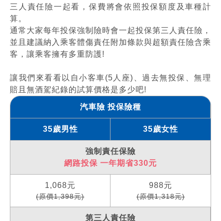
三人責任險一起看，保費將會依照投保額度及車種計
算。
通常大家每年投保強制險時會一起投保第三人責任險，
並且建議納入乘客體傷責任附加條款與超額責任險含乘
客，讓乘客擁有多重防護!
讓我們來看看以自小客車(5人座)、過去無投保、無理
賠且無酒駕紀錄的試算價格是多少吧!
汽車險 投保險種
35歲男性
35歲女性
強制責任保險
網路投保 一年期省330元
1,068元
988元
(原價1,398元)
(原價1,318元)
第三人責任險