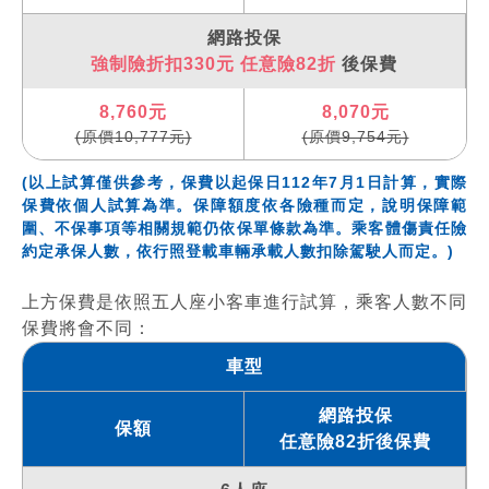
網路投保
強制險折扣330元 任意險82折
後保費
8,760元
8,070元
(原價10,777元)
(原價9,754元)
(以上試算僅供參考，保費以起保日112年7月1日計算，實際
保費依個人試算為準。保障額度依各險種而定，說明保障範
圍、不保事項等相關規範仍依保單條款為準。乘客體傷責任險
約定承保人數，依行照登載車輛承載人數扣除駕駛人而定。)
上方保費是依照五人座小客車進行試算，乘客人數不同
保費將會不同：
車型
網路投保
保額
任意險82折後保費