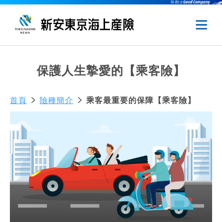
保護人生摯愛的【乘客險】
首頁
險種簡介
乘客最重要的保障【乘客險】