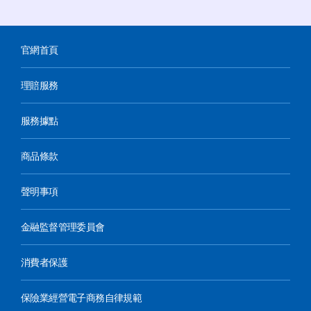
上角個人資料設定 > 兌換碼
行為保留法律追訴權。
本活動因故無法進行時，主辦單位保留
對活動網站、活動規則、獎項、抽獎時
官網首頁
間及中獎公告等的修改權利，修改後不
另行通知。
理賠服務
參加者同意活動期間內所有留存或產生
之任何參與活動的資料及紀錄，皆以主
服務據點
辦單位的電腦系統與時間的紀錄為主。
如有任何因電腦、網路、電話、技術或
不可歸責於主辦單位之事由，而使送出
商品條款
之資料有延遲、遺失、錯誤、無法辨識
之情況，主辦單位不負責任何法律責
聲明事項
任，參加者不得因此異議。
參加者保證所填寫或提出之資料真實無
金融監督管理委員會
誤，且未冒用或盜用第三人之資料，如
主辦單位依參加者提供之資料無法通知
消費者保護
其中獎時，主辦單位概不負責，如因此
致損害於主辦單位或其他任何第三人，
保險業經營電子商務自律規範
參加者應負責一切相關責任。