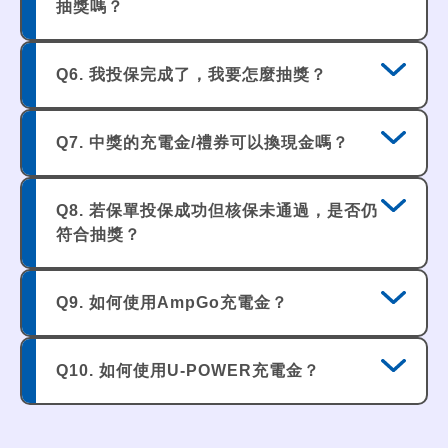
抽獎嗎？
充電金、電子禮券屬虛擬、不記名之有
價票券，中獎人應自行妥善保管，遺
若投保完成後發生退保、變更要保人、取消電
失、損毀或遭第三人使用，恕不補發；
Q6. 我投保完成了，我要怎麼抽獎？
子保單等行為，將視為放棄抽獎資格，請您務
其使用方式、期限及相關限制，均依各
必確認資訊無誤。
發行單位公告之規定為準。
完成投保且符合資格之保單，於核審成功後，
Q7. 中獎的充電金/禮券可以換現金嗎？
投保完成後如有退保、變更被保險人、
可至新安東京海上產險 LINE 官方帳號進行即
要保人資料或電子保單等情形，視為自
時抽獎。中獎結果將於抽獎完成後，透過LINE
動放棄中獎資格。
不可以。充電金／禮券皆屬虛擬、不記名之有
官方帳號通知，並直接寄發獎項或兌換序號，
Q8. 若保單投保成功但核保未通過，是否仍
若對抽獎次數有疑問，可撥打0800-
價票券，恕無法兌換現金，請中獎人自行妥善
請務必於投保前完成LINE官方帳號之加入與綁
符合抽獎？
366168或E-mail至網路投保活動小組詢
保管。
定。
問。
< E-mail：
不可以。須完成投保且「核審成功」之保單，
Q9. 如何使用AmpGo充電金？
rex.chen@tmnewa.com.tw
>
方具備本活動之抽獎資格。
【注意事項】
複製您的中獎碼 > 開啟AmpGO APP > 會員 >
您參與本活動時，視為同意接受本活動
Q10. 如何使用U-POWER充電金？
優惠中心 > 兌換優惠
所有內容及相關規範；倘有違反本活動
相關注意規範，主辦單位得取消其參加
複製您的中獎碼 > 開啟U-POWER APP > 左
或獲獎資格，並對於任何破壞本活動之