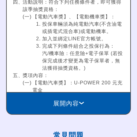
活動說明：符合下列任務條件者，即可獲得
該季抽獎資格：
【電動汽車獎】、【電動機車獎】：
投保車輛須為純電動汽車(不含油電
或插電式混合車)或電動機車。
加入並綁定LINE官方帳號。
完成下列條件組合之投保行為：
汽/機車險：任意險+電子保單 (若投
保完成後才變更為電子保單者，無
法獲得抽獎資格。)
獎項內容：
【電動汽車獎】：U-POWER 200 元充
電金
共 150 名
展開內容
【電動汽車獎】：AmpGo 200 元充電
金
共 150 名
【電動機車獎】：200 元電子禮券
常見問題
共 50 名