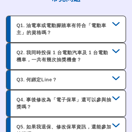
抽獎說明：
上述獎項於保單投保核審成功，即可獲
得抽獎機會乙次，同一人於活動期間投
Q1. 油電車或電動腳踏車有符合「電動車
保多張符合資格之保單，得累計抽獎次
主」的資格嗎？
數。
消費者須先綁定新安東京海上產險之
LINE官方帳號，並透過該會員帳號完成
不符合。本活動指定車輛為「純電動汽車」或
Q2. 我同時投保 1 台電動汽車及 1 台電動
投保後，始具抽獎資格；抽獎活動將於
「電動機車」，才符合參與條件，請確認車種
機車，一共有幾次抽獎機會？
官方帳號內進行。
符合資格。
電動汽車投保者須於LINE官方帳號指定
頁面中擇一選擇【U-POWER 200元充
只要該 2 筆保單皆已繳費完成且符合本活動資
Q3. 何綁定Line？
電金】或【AmpGo 200元充電金】作為
格，即可分別獲得1次電動汽車獎抽獎機會及1
參與之獎項類別，獎項類別一經選擇後
次電動機車獎抽獎機會，合計共2次抽獎機會。
請透過本頁上方按鈕加入新安東京海上產險
不得更換，選擇完成後即進行該獎項之
Q4. 事後修改為「電子保單」還可以參與抽
LINE 官方帳號，加入後點選圖文選單中的
抽獎。
獎嗎？
「完成會員綁定」圖示，並依畫面指示完成綁
電動機車投保者則不需選擇獎項，系統
定流程。
將直接進行抽獎。
本活動限定投保時直接選擇電子保單者。若保
抽獎須於活動期間內完成，逾期未完成
Q5. 如果我退保、修改保單資訊，還能參加
單完成後更改為電子保單，不計入抽獎資格。
抽獎者，視同自動放棄抽獎資格。