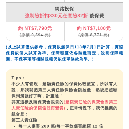
網路投保
強制險折扣330元任意險82折
後保費
約 NT$7,790元
約 NT$7,100元
(原價 9,594 元)
(原價 8,771 元)
(以上試算僅供參考，保費以起保日113年7月1日計算，實際
保費依個人試算為準。保障額度依各險種而定，說明保障範
圍、不保事項等相關規範仍依保單條款為準。)
Tips：
不少人有發現，超額責任險的保費比較便宜，所以有人
說，那我就把第三人責任險保險金額拉低，然後把超額
保到滿就好了啊，計畫通！
其實這樣反而保費會很貴的
(超額責任險的保費會因第三
人責任險的保額偏低而變貴)
，正常情況下，我們推薦的
組合是：
第三人責任險
每一人傷害 200 萬/每一事故傷害總額 12 倍