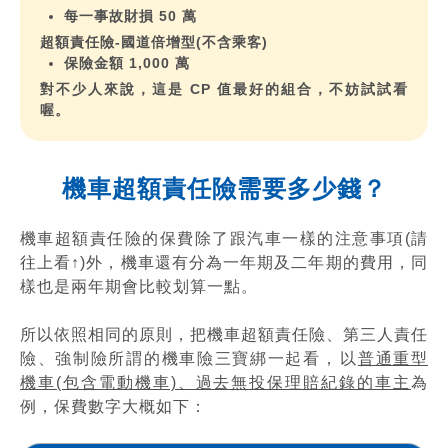
每一事故財損 50 萬
超額責任險-國道倍增型(不含乘客)
保險金額 1,000 萬
對不少人來說，這是 CP 值最好的組合，不妨試試看
喔。
機車超額責任險需要多少錢？
機車超額責任險的保費除了跟汽車一樣的注意事項(請
往上看↑)外，機車還有分為一年期及二年期的費用，同
樣也是兩年期會比較划算一點。
所以依照相同的原則，把機車超額責任險、第三人責任
險、強制險所謂的機車險三寶綁一起看， 以
普通重型
機車(包含電動機車)、過去無投保理賠紀錄的車主
為
例，保費數字大概如下：