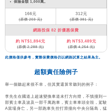
保險金額 1,000萬。
166元
312元
(原價 203 元)
(原價 381 元)
網路投保 82 折優惠保費
約 NT$1,894元
約 NT$3,489元
(原價 2,288 元)
(原價 4,254 元)
此價格僅供參考，實際保費價格仍以網路試算之結果為主。
超額責任險例子
舉一個聽起來很不幸，但其實還算常聽到的例子：
李先生在國道上超速變換車道未打方向燈，不慎撞到一
部賓士車及波及一部千萬跑車，賓士車車頭全毀，駕駛
A當場身亡，另一部跑車失控打滑撞向中央分隔島，猛