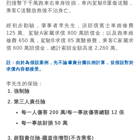
烈撞擊下千萬跑車右車身毀損，車內駕駛B重傷送醫，
乘客C送醫急救後不治身亡。
經初步勘驗，肇事者李先生，須賠償賓士車維修費
125 萬、駕駛A家屬求償 800 萬賠償金；以及跑車維
修費 650 萬，駕駛B求償 85 萬醫療費，乘客C家屬求
償 600 萬賠償金，總計索賠金額高達 2,260 萬。
註：由於為假設案例，先不論肇責分攤比例計算，並假設對於
求償內容都接受。
李先生的保險：
強制險
第三人責任險
每一人傷害 200 萬/每一事故傷害總額 12 倍
每一事故財損 50 萬
超額責任險-國道倍增型(不含乘客)