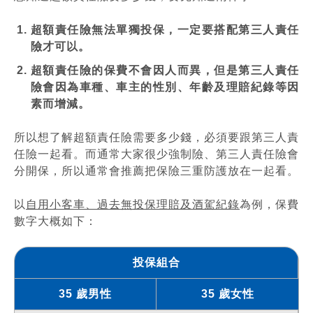
超額責任險無法單獨投保，一定要搭配第三人責任
險才可以。
超額責任險的保費不會因人而異，但是第三人責任
險會因為車種、車主的性別、年齡及理賠紀錄等因
素而增減。
所以想了解超額責任險需要多少錢，必須要跟第三人責
任險一起看。而通常大家很少強制險、第三人責任險會
分開保，所以通常會推薦把保險三重防護放在一起看。
以
自用小客車、過去無投保理賠及酒駕紀錄
為例，保費
數字大概如下：
投保組合
35 歲男性
35 歲女性