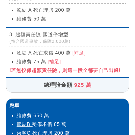
駕駛 A 死亡理賠 200 萬
維修費 50 萬
3. 超額責任險-國道倍增型
(符合國道事故，保障2,000萬)
駕駛 A 死亡求償 400 萬
[補足]
維修費 75 萬
[補足]
!若無投保超額責任險，則這一段全都要自己出錢!
總理賠金額
925 萬
跑車
維修費 650 萬
駕駛B
受傷求償 85 萬
乘客C
死亡理賠 200 萬