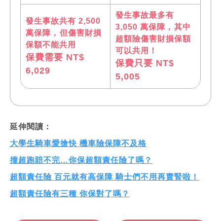
發生事故最多有
發生事故共有 2,500
3,050 萬保障， 其中
萬保障， 但傷害財損
超額險傷害財損保額
保額不能共用
可以共用！
保費需要 NT$
保費只要 NT$
6,029
5,005
延伸閱讀：
大學生騎車愛搶快 機車險保障不及格
撞超跑賠不完…你保超額責任險了嗎？
超額責任險 百元就有高保障 騎士們不用再賣腎啦！
超額責任險有三種 你保對了嗎？